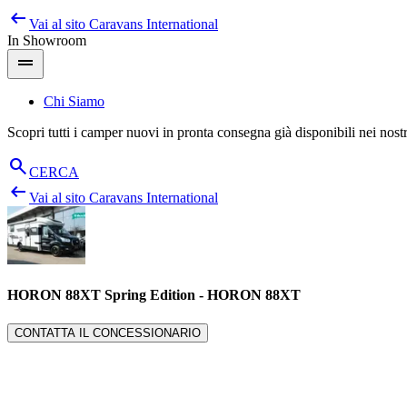
arrow_left_alt
Salta
Vai al sito
Caravans International
al
In Showroom
contenuto
drag_handle
Chi Siamo
Scopri tutti i camper nuovi in pronta consegna già disponibili nei nos
search
CERCA
arrow_left_alt
Vai al sito
Caravans International
HORON 88XT Spring Edition
-
HORON 88XT
CONTATTA IL CONCESSIONARIO