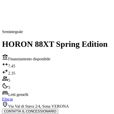
arrows_output
Semintegrale
HORON 88XT Spring Edition
account_balance
Finanziamento disponibile
arrows_outward
7.45
swap_horiz
2.35
group
5
bedtime
5
bed
Letti gemelli
Eliscar
location_on
Via Val di Stava 2/4, Sona VERONA
CONTATTA IL CONCESSIONARIO