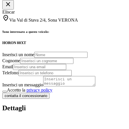
close
Eliscar
location_on
Via Val di Stava 2/4, Sona VERONA
Sono interessato a questo veicolo:
HORON 88XT
Inserisci un nome
Cognome
Email
Telefono
Inserisci un messaggio
Accetto la
privacy policy
contatta il concessionario
Dettagli