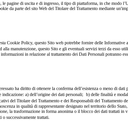
le pagine di uscita e di ingresso, il tipo di piattaforma, in che modo l’Uten
ookie da parte del sito Web del Titolare del Trattamento mediante un'im
sta Cookie Policy, questo Sito web potrebbe fornire delle Informative aggi
alla manutenzione, questo Sito e gli eventuali servizi terzi da esso util
informazioni in relazione al trattamento dei Dati Personali potranno ess
essato ha diritto di ottenere la conferma dell’esistenza o meno di dati p
 indicazione: a) dell’origine dei dati personali; b) delle finalità e modal
ficativi del Titolare del Trattamento e dei Responsabili del Trattamento de
nza in qualità di rappresentante designato nel territorio dello Stato, di
ione, la trasformazione in forma anonima o il blocco dei dati trattati in 
lti o successivamente trattati.