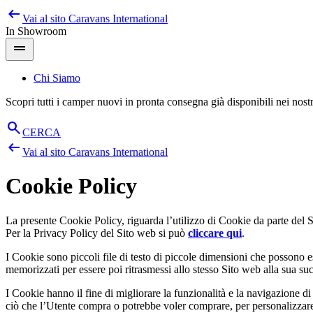
arrow_left_alt
Salta
Vai al sito
Caravans International
al
In Showroom
contenuto
drag_handle
Chi Siamo
Scopri tutti i camper nuovi in pronta consegna già disponibili nei nos
search
CERCA
arrow_left_alt
Vai al sito
Caravans International
Cookie Policy
La presente Cookie Policy, riguarda l’utilizzo di Cookie da parte del
Per la Privacy Policy del Sito web si può
cliccare qui
.
I Cookie sono piccoli file di testo di piccole dimensioni che possono e
memorizzati per essere poi ritrasmessi allo stesso Sito web alla sua s
I Cookie hanno il fine di migliorare la funzionalità e la navigazione di
ciò che l’Utente compra o potrebbe voler comprare, per personalizzare 