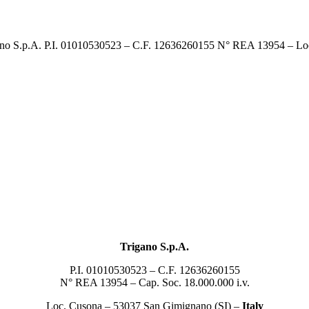
 Trigano S.p.A. P.I. 01010530523 – C.F. 12636260155 N° REA 13954 – L
Trigano S.p.A.
P.I. 01010530523 – C.F. 12636260155
N° REA 13954 – Cap. Soc. 18.000.000 i.v.
Loc. Cusona – 53037 San Gimignano (SI) –
Italy