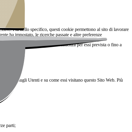
sive. Più nello specifico, questi cookie permettono al sito di lavorare
ente ha impostato, le ricerche passate e altre preferenze
navigazione, fino alla data di scadenza per essi prevista o fino a
 aggregata, sugli Utenti e su come essi visitano questo Sito Web. Più
rze parti;