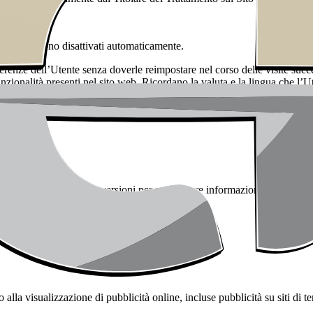
ione, vengono disattivati automaticamente.
renze dell’Utente senza doverle reimpostare nel corso delle visite succes
nzionalità presenti nel sito web. Ricordano la valuta e la lingua che l’Ut
rizzati nel computer dell’Utente anche dopo la chiusura del browser di 
 di monitoraggio delle conversioni per raccogliere informazioni, in forma
 alla visualizzazione di pubblicità online, incluse pubblicità su siti di te