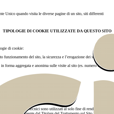
e Unico quando visita le diverse pagine di un sito, siti differenti
TIPOLOGIE DI COOKIE UTILIZZATE DA QUESTO SITO
logie di cookie:
etto funzionamento del sito, la sicurezza e l’erogazione dei servizi richie
 in forma aggregata e anonima sulle visite al sito (es. numero di accessi, 
l’Utente. I Cookie tecnici sono utilizzati al solo fine di rendere possibil
 veicolati direttamente dal Titolare del Trattamento sul Sito web.