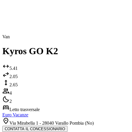
arrows_output
Van
Kyros GO K2
arrows_outward
5.41
swap_horiz
2.05
height
2.65
group
4
bedtime
2
bed
Letto trasversale
Euro Vacanze
location_on
Via Mirabella 1 - 28040 Varallo Pombia (No)
CONTATTA IL CONCESSIONARIO