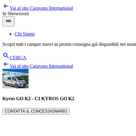
arrow_left_alt
Salta
Vai al sito
Caravans International
al
In Showroom
contenuto
drag_handle
Chi Siamo
Scopri tutti i camper nuovi in pronta consegna già disponibili nei nos
search
CERCA
arrow_left_alt
Vai al sito
Caravans International
Kyros GO K2
-
CI KYROS GO K2
CONTATTA IL CONCESSIONARIO