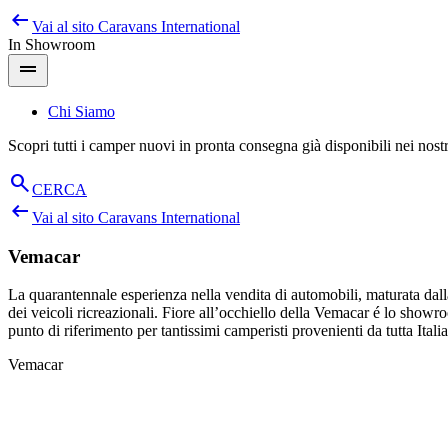
arrow_left_alt
Salta
Vai al sito
Caravans International
al
In Showroom
contenuto
drag_handle
Chi Siamo
Scopri tutti i camper nuovi in pronta consegna già disponibili nei nos
search
CERCA
arrow_left_alt
Vai al sito
Caravans International
Vemacar
La quarantennale esperienza nella vendita di automobili, maturata dalla
dei veicoli ricreazionali. Fiore all’occhiello della Vemacar é lo sho
punto di riferimento per tantissimi camperisti provenienti da tutta Italia
Vemacar