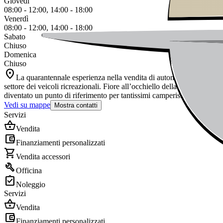
Giovedì
08:00 - 12:00, 14:00 - 18:00
Venerdì
08:00 - 12:00, 14:00 - 18:00
Sabato
Chiuso
Domenica
Chiuso
location_on
La quarantennale esperienza nella vendita di automobili, maturata d
settore dei veicoli ricreazionali. Fiore all’occhiello della Vemacar 
diventato un punto di riferimento per tantissimi camperisti provenienti d
Vedi su mappe
Mostra contatti
Servizi
shopping_basket
Vendita
account_balance_wallet
Finanziamenti personalizzati
shopping_cart
Vendita accessori
build
Officina
assignment_turned_in
Noleggio
Servizi
shopping_basket
Vendita
account_balance_wallet
Finanziamenti personalizzati