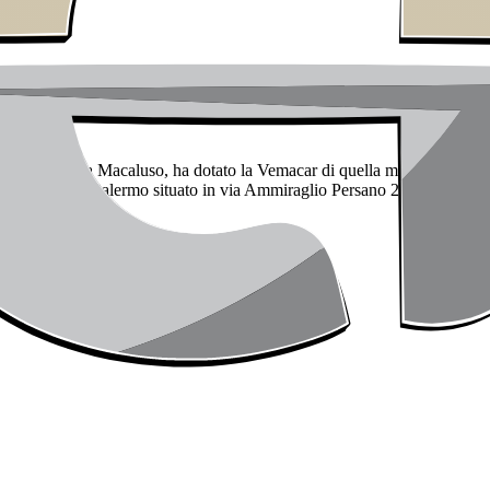
alla famiglia Macaluso, ha dotato la Vemacar di quella marcia in più e d
é lo showroom di Palermo situato in via Ammiraglio Persano 29. Con i suo
a tutta Italia.